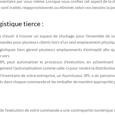
ventaire par vous-même. Lorsque vous confiez cet aspect de la ch
ls sont traités, réapprovisionnés ou éliminés selon vos besoins la pol
gistique tierce :
 d’avoir à trouver un espace de stockage pour l’ensemble de vot
ndes pour plusieurs clients hors d’un seul emplacement physique p
stiques tiers gèrent plusieurs emplacements d’entrepôt afin que
e vers
, 3PL peut automatiser le processus d’exécution, en acheminan
argement l’automatisation comme celle-ci pour rendre la distribution
l’inventaire de votre entreprise, un fournisseur 3PL a du personne
uits dans chaque commande et les emballer de manière appropriée p
 de l’exécution de votre commande a une contrepartie numérique