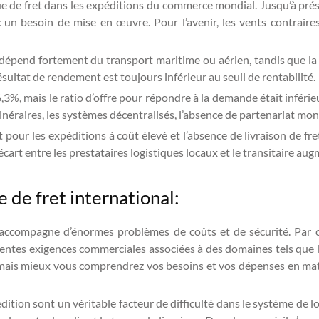
ue de fret dans les expéditions du commerce mondial. Jusqu’à prése
n besoin de mise en œuvre. Pour l’avenir, les vents contraire
dépend fortement du transport maritime ou aérien, tandis que la l
sultat de rendement est toujours inférieur au seuil de rentabilité.
3%, mais le ratio d’offre pour répondre à la demande était inférie
inéraires, les systèmes décentralisés, l’absence de partenariat mon
 pour les expéditions à coût élevé et l’absence de livraison de fre
art entre les prestataires logistiques locaux et le transitaire au
e de fret international:
le s’accompagne d’énormes problèmes de coûts et de sécurité. Pa
érentes exigences commerciales associées à des domaines tels que le 
mais mieux vous comprendrez vos besoins et vos dépenses en matièr
ition sont un véritable facteur de difficulté dans le système de lo