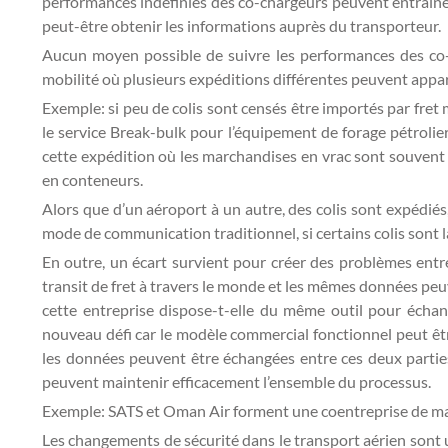
performances indéfinies des co-chargeurs peuvent entraîner 
peut-être obtenir les informations auprès du transporteur.
Aucun moyen possible de suivre les performances des co-c
mobilité où plusieurs expéditions différentes peuvent appar
Exemple: si peu de colis sont censés être importés par fret 
le service Break-bulk pour l’équipement de forage pétrolie
cette expédition où les marchandises en vrac sont souvent
en conteneurs.
Alors que d’un aéroport à un autre, des colis sont expédiés,
mode de communication traditionnel, si certains colis sont la
En outre, un écart survient pour créer des problèmes entre
transit de fret à travers le monde et les mêmes données peu
cette entreprise dispose-t-elle du même outil pour échan
nouveau défi car le modèle commercial fonctionnel peut êtr
les données peuvent être échangées entre ces deux parties 
peuvent maintenir efficacement l’ensemble du processus.
Exemple: SATS et Oman Air forment une coentreprise de m
Les changements de sécurité dans le transport aérien sont un