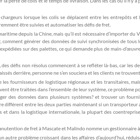
la perte de colis et le temps de livraison. Dans les cas où il n’y
hargeurs lorsque les colis se déplacent entre les entrepôts et 
emment être suivies et automatiser les défis de fret.
maritime depuis la Chine, mais qu’il est nécessaire d’importer du V
r, comment générer des données de suivi synchronisées de tous les
 expédiées sur des palettes, ce qui demande plus de main-d’œuvre
 des défis non résolus commencent à se refléter là-bas, car les de
issés derrière, personne ne s’en souciera et les clients ne trouvent
 les fournisseurs de logistique régionaux et les transitaires, mai
vent être traitées dans l’ensemble de leur système, ce problème po
ger des données dans plusieurs systèmes? et trouver un fourni
e différent entre les deux parties maintenant si un transporteur
et dans la logistique internationale, la plupart des coentreprises
anutention de fret à Mascate et Malindo nomme un gestionnaire 
 autre problème croissant dans les affaires d’aujourd’hui, réduisa