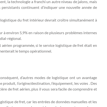
nt, la technologie a franchi un autre niveau de jalons, mais
s persistants continuent d’indiquer une nouvelle année de
ogistique du fret intérieur devrait croître simultanément à
ur à environ 5,9% en raison de plusieurs problèmes internes
dial-régional.
t aérien programmée, si le service logistique de fret était en
gmenterait le temps opérationnel.
r conséquent, d’autres modes de logistique ont un avantage
produit, l’origine/destination, l’équipement, les voies . Des
e de fret aérien, plus il vous sera facile de comprendre et
gistique de fret, car les entrées de données manuelles et les