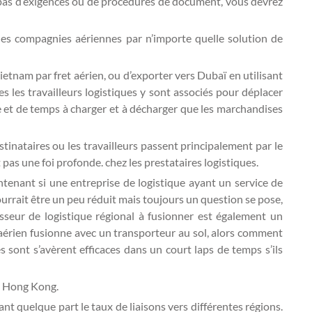
 a pas d’exigences ou de procédures de document, vous devrez
les compagnies aériennes par n’importe quelle solution de
ietnam par fret aérien, ou d’exporter vers Dubaï en utilisant
 les travailleurs logistiques y sont associés pour déplacer
 et de temps à charger et à décharger que les marchandises
stinataires ou les travailleurs passent principalement par le
 pas une foi profonde. chez les prestataires logistiques.
ntenant si une entreprise de logistique ayant un service de
urrait être un peu réduit mais toujours un question se pose,
sseur de logistique régional à fusionner est également un
 aérien fusionne avec un transporteur au sol, alors comment
 sont s’avèrent efficaces dans un court laps de temps s’ils
à Hong Kong.
nt quelque part le taux de liaisons vers différentes régions.