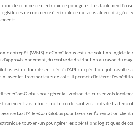
tion de commerce électronique pour gérer très facilement l’ense
ogistiques de commerce électronique qui vous aideront à gérer vos 
sements.
on d’entrepôt (WMS) d’eComGlobus est une solution logicielle qui o
îne d’approvisionnement, du centre de distribution au rayon du mag
obus est un fournisseur dédié d’API d’expédition qui travaille
oi avec les transporteurs de colis. Il permet d’intégrer l’expéditi
tiliser eComGlobus pour gérer la livraison de leurs envois locale
fficacement vos retours tout en réduisant vos coûts de traitemen
el avancé Last Mile eComGlobus pour favoriser l’orientation client et
ctronique tout-en-un pour gérer les opérations logistiques de co