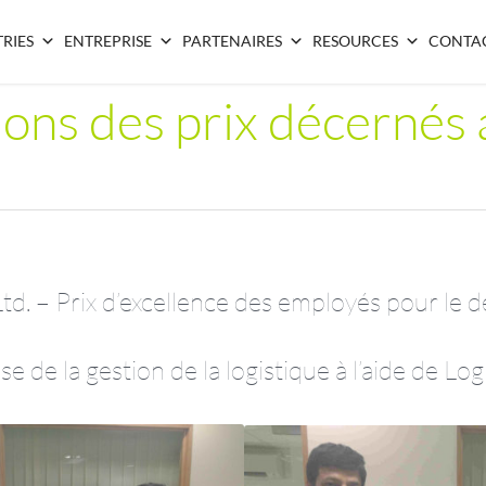
RIES
ENTREPRISE
PARTENAIRES
RESOURCES
CONTA
ions des prix décernés 
td. – Prix d’excellence des employés pour le d
se de la gestion de la logistique à l’aide de Lo