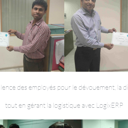
lence des employés pour le dévouement, la d
tout en gérant la logistique avec LogixERP