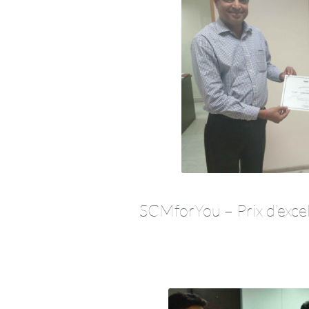
SCMforYou – Prix d’excel